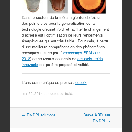
Dans le secteur de la métallurgie (fonderie), un
des points clés pour la généralisation de la
technologie creuset froid et faciliter le changement
d’échelle est l’optimisation de leurs rendements
énergétiques qui est très faible . Pour cela, à partir
d’une meilleure compréhension des phénomènes
physiques mis en jeu (
proceedings EPM 2009,
2012
) de nouveaux concepts de
creusets froids
innovants
ont pu être proposé et validé.
Liens communiqué de presse :
ecobiz
mai 22, 2014
dans
creuset froid
.
Navigation
←
EMDPI solutions
Brève ARDI sur
dans
EMDPI
→
les