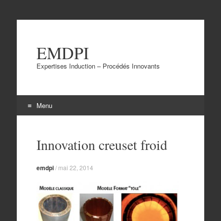
EMDPI
Expertises Induction – Procédés Innovants
Menu
Aller
au
Innovation creuset froid
contenu
emdpi
/
mai 22, 2014